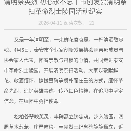
清明祭英烈 初心永不忘｜市创发会清明祭
扫革命烈士陵园活动纪实
2026-04-11
阅读次数：
21
又是一年清明至，一束鲜花寄哀思，一杯清酒敬忠
魂。4月5日，泰安市企业家创新发展协会慈善部成员与
协会家人代表，怀着崇敬与肃穆的心情，共同走进泰安
市革命烈士陵园，开展清明祭扫活动。大家以敬献鲜
花、敬酒缅怀、擦拭墓碑等质朴而庄重的方式，缅怀革
命先烈，追忆英雄事迹，传承红色精神，在追思中坚定
信念，在缅怀中勇担使命。
松柏苍翠映英灵，丰碑矗立铸忠魂。步入陵园，四
周草木葱茏，庄严肃穆，革命烈士纪念碑静静矗立，诉