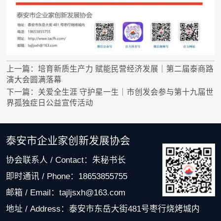
上一篇：培育新质生产力 赋能民营经济发展｜第二届泰商路
演大会圆满落幕
下一篇：关爱全生涯 守护星一生｜市创发会参与第十九届世
界孤独症日公益宣传活动
泰安市企业家创新发展协会
协会联系人 / Contact：朱秘书长
即时通讯 / Phone：18653855755
邮箱 / Email：tajljsxh@163.com
地址 / Address：泰安市东岳大街481号枣行烧烤城内