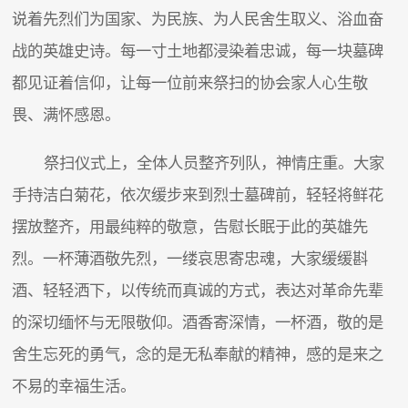
说着先烈们为国家、为民族、为人民舍生取义、浴血奋
战的英雄史诗。每一寸土地都浸染着忠诚，每一块墓碑
都见证着信仰，让每一位前来祭扫的协会家人心生敬
畏、满怀感恩。
祭扫仪式上，全体人员整齐列队，神情庄重。大家
手持洁白菊花，依次缓步来到烈士墓碑前，轻轻将鲜花
摆放整齐，用最纯粹的敬意，告慰长眠于此的英雄先
烈。一杯薄酒敬先烈，一缕哀思寄忠魂，大家缓缓斟
酒、轻轻洒下，以传统而真诚的方式，表达对革命先辈
的深切缅怀与无限敬仰。酒香寄深情，一杯酒，敬的是
舍生忘死的勇气，念的是无私奉献的精神，感的是来之
不易的幸福生活。